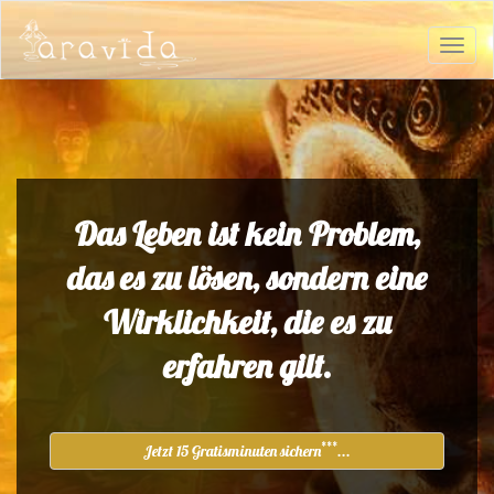
Das Leben ist kein Problem,
das es zu lösen, sondern eine
Wirklichkeit, die es zu
erfahren gilt.
***
Jetzt 15 Gratisminuten sichern
...