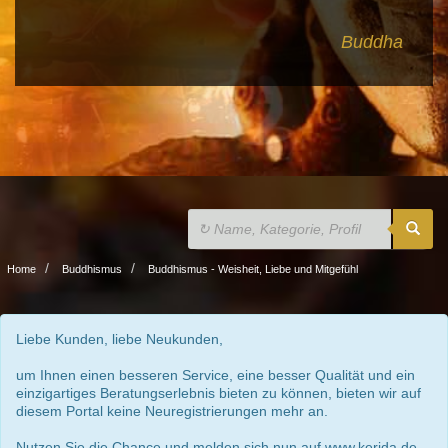
Buddha
Home
Buddhismus
Buddhismus - Weisheit, Liebe und Mitgefühl
Liebe Kunden, liebe Neukunden,
um Ihnen einen besseren Service, eine besser Qualität und ein
einzigartiges Beratungserlebnis bieten zu können, bieten wir auf
diesem Portal keine Neuregistrierungen mehr an.
Nutzen Sie die Chance und melden sich nun auf www.kerida.de