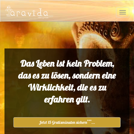
Das Leben ist kein Problem,
das es zu lösen, sondern eine
Wirklichkeit, die es zu
erfahren gilt.
***
Jetzt 15 Gratisminuten sichern
...