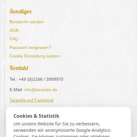
Sonstiges
Berater/in werden
AGB
FAQ
Passwort vergessen?
Cookie Einstellung ändern
Kontakt
Tel.: +49 (0)2166 / 3999970
E-Mail:
info@taravida.de
Taravida auf Facebook
Impressum / Datenschutz
Cookies & Statistik
Verträge hier kündigen / widerrufen
Um unsere Website für Sie zu verbessern,
verwenden wir anonymisierte Google-Analytics-
Buddhismus | Spiritualität | Esoterik | Lebensberatung
Spirit Guide UG (haftungsbeschränkt) Josefstraße 11 36039
Cookies. Sie können zustimmen oder ablehnen.