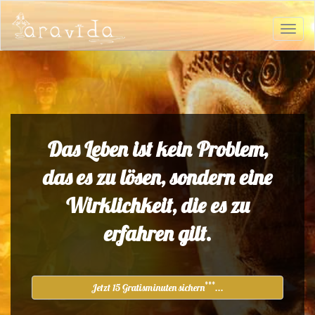
Das Leben ist kein Problem,
das es zu lösen, sondern eine
Wirklichkeit, die es zu
erfahren gilt.
***
Jetzt 15 Gratisminuten sichern
...