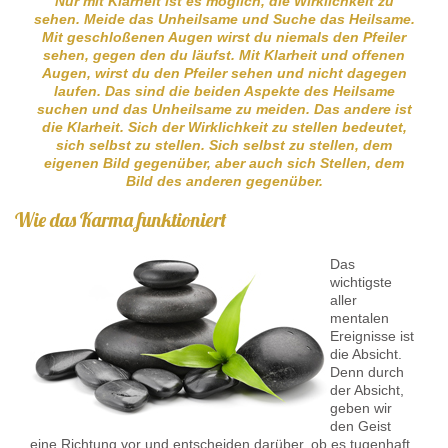
Nur mit Klarheit ist es möglich, die Wirklichkeit zu
sehen. Meide das Unheilsame und Suche das Heilsame.
Mit geschloßenen Augen wirst du niemals den Pfeiler
sehen, gegen den du läufst. Mit Klarheit und offenen
Augen, wirst du den Pfeiler sehen und nicht dagegen
laufen. Das sind die beiden Aspekte des Heilsame
suchen und das Unheilsame zu meiden. Das andere ist
die Klarheit. Sich der Wirklichkeit zu stellen bedeutet,
sich selbst zu stellen. Sich selbst zu stellen, dem
eigenen Bild gegenüber, aber auch sich Stellen, dem
Bild des anderen gegenüber.
Wie das Karma funktioniert
Das
wichtigste
aller
mentalen
Ereignisse ist
die Absicht.
Denn durch
der Absicht,
geben wir
den Geist
eine Richtung vor und entscheiden darüber, ob es tugenhaft,