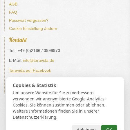
AGB
FAQ
Passwort vergessen?
Cookie Einstellung ändern
Kontakt
Tel.: +49 (0)2166 / 3999970
E-Mail:
info@taravida.de
Taravida auf Facebook
Impressum / Datenschutz
Cookies & Statistik
Verträge hier kündigen / widerrufen
Um unsere Website für Sie zu verbessern,
verwenden wir anonymisierte Google-Analytics-
Buddhismus | Spiritualität | Esoterik | Lebensberatung
Spirit Guide UG (haftungsbeschränkt) Josefstraße 11 36039
Cookies. Sie können zustimmen oder ablehnen.
Fulda Finanzamt Fulda DE337914900
Weitere Informationen finden Sie in unserer
Datenschutzerklärung.
*Gebühr pro Minute in € (aus dem deutschen Festnetz). Mobilfunkpreise
abweichend (0,27 €/min. mehr bei Telefonberatung). Alle Preise inkl. 19%MwSt.
Ablehnen
OK