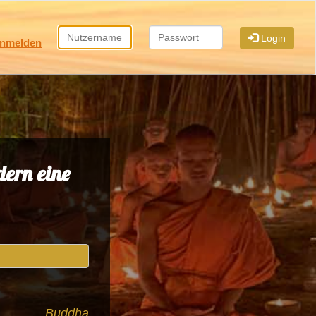
Login
nmelden
dern eine
Buddha