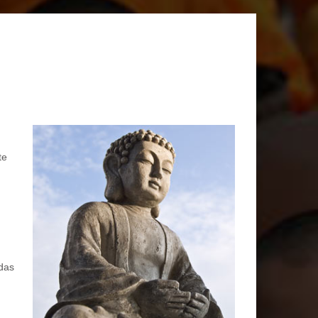
te
das