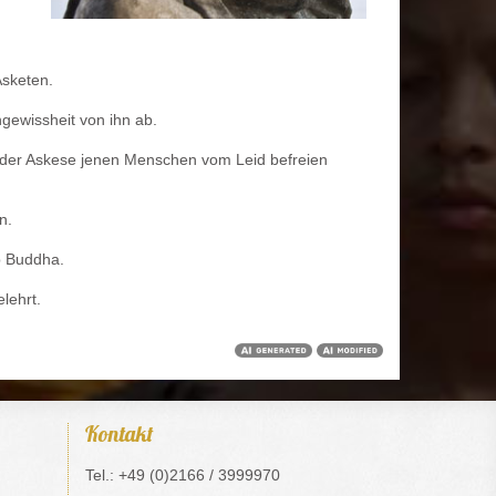
Asketen.
ngewissheit von ihn ab.
 der Askese jenen Menschen vom Leid befreien
n.
b Buddha.
lehrt.
Kontakt
Tel.: +49 (0)2166 / 3999970