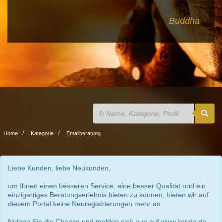
Buddha
Home
Kategorie
Emailberatung
Liebe Kunden, liebe Neukunden,
um Ihnen einen besseren Service, eine besser Qualität und ein
einzigartiges Beratungserlebnis bieten zu können, bieten wir auf
diesem Portal keine Neuregistrierungen mehr an.
Nutzen Sie die Chance und melden sich nun auf www.kerida.de