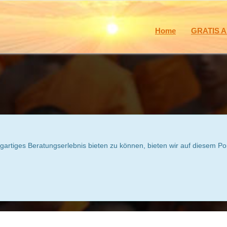
Home
GRATIS A
igartiges Beratungserlebnis bieten zu können, bieten wir auf diesem Po