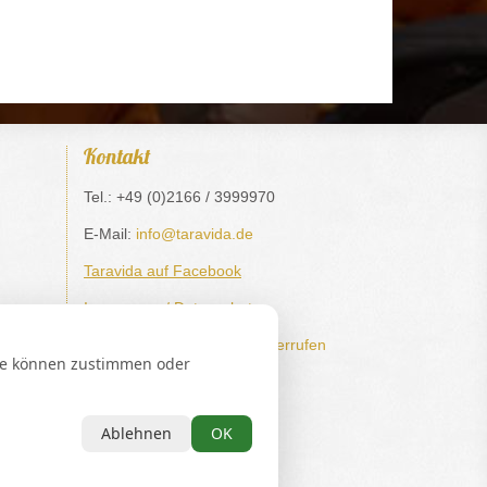
Kontakt
Tel.: +49 (0)2166 / 3999970
E-Mail:
info@taravida.de
Taravida auf Facebook
Impressum / Datenschutz
Verträge hier kündigen / widerrufen
Sie können zustimmen oder
a DE337914900
Ablehnen
OK
). Alle Preise inkl. 19%MwSt.
en.