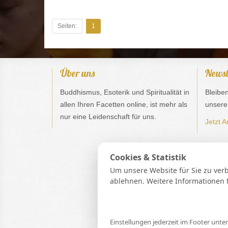
Seiten:
1
Über uns
Newsl
Buddhismus, Esoterik und Spiritualität in
Bleibe
allen Ihren Facetten online, ist mehr als
unsere
nur eine Leidenschaft für uns.
Jetzt A
Cookies & Statistik
Um unsere Website für Sie zu ver
ablehnen. Weitere Informationen 
Spirit Guide
*Gebühr pro Minute in € (aus
**
Einstellungen jederzeit im Footer unte