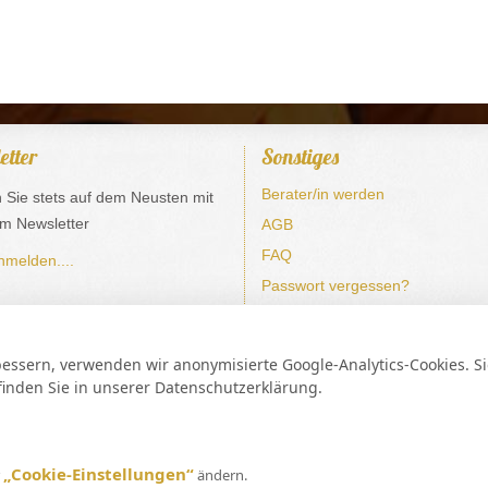
etter
Sonstiges
Berater/in werden
n Sie stets auf dem Neusten mit
m Newsletter
AGB
FAQ
nmelden....
Passwort vergessen?
Cookie Einstellung ändern
bessern, verwenden wir anonymisierte Google-Analytics-Cookies. 
Buddhismus | Spiritualität | Esoterik | Lebensberatung
finden Sie in unserer Datenschutzerklärung.
 UG (haftungsbeschränkt) Josefstraße 11 36039 Fulda Finanzamt Fuld
 dem deutschen Festnetz). Mobilfunkpreise abweichend (0,27 €/min. mehr bei Telefonberatung
*Einmalig und nur für Neukunden. Bezogen auf das erste Gratisgepräch in Höhe von 15 Minut
„Cookie-Einstellungen“
r
ändern.