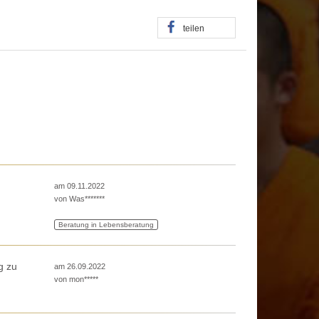
teilen
am 09.11.2022
von
Was*******
Beratung in Lebensberatung
g zu
am 26.09.2022
von
mon*****