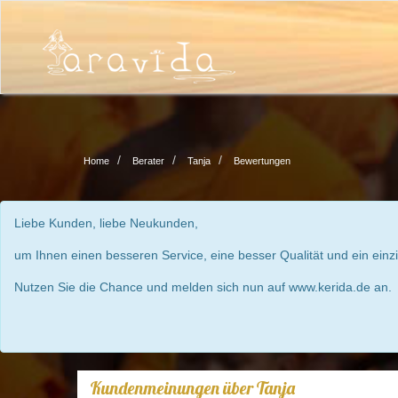
Home
Berater
Tanja
Bewertungen
Liebe Kunden, liebe Neukunden,
um Ihnen einen besseren Service, eine besser Qualität und ein einz
Nutzen Sie die Chance und melden sich nun auf www.kerida.de an.
Kundenmeinungen über Tanja